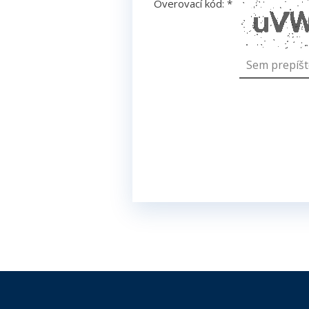
Overovací kód:
*
*
- povinné polia