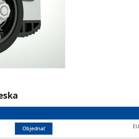
eska
EU
Objednať