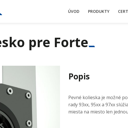
ÚVOD
PRODUKTY
CERT
esko pre Forte
Popis
Pevné kolieska je možné pou
rady 93xx, 95xx a 97xx slúži
miesta na miesto len jedno