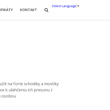
Select Language
▼
IFIKÁTY
KONTAKT
žiť na Forte schodíky a mostíky
ace k uľahčeniu ich presunu z
u osobou.