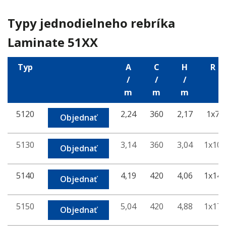
Typy jednodielneho rebríka
Laminate 51XX
Typ
A
C
H
R
/
/
/
m
m
m
5120
2,24
360
2,17
1x7
Objednať
5130
3,14
360
3,04
1x10
Objednať
5140
4,19
420
4,06
1x14
Objednať
5150
5,04
420
4,88
1x17
Objednať