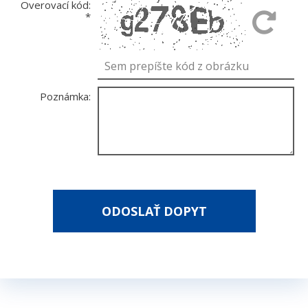
Overovací kód:
*
Poznámka:
*
- povinné polia