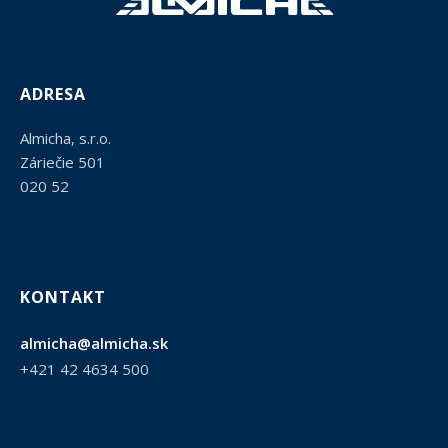
ADRESA
Almicha, s.r.o.
Záriečie 501
020 52
KONTAKT
almicha@almicha.sk
+421 42 4634 500