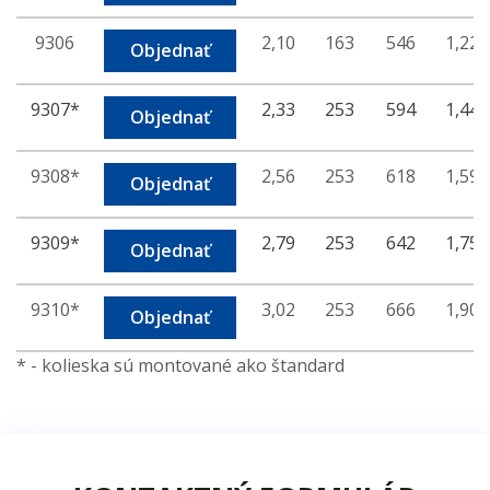
9306
2,10
163
546
1,22
Objednať
9307*
2,33
253
594
1,44
Objednať
9308*
2,56
253
618
1,59
Objednať
9309*
2,79
253
642
1,75
Objednať
9310*
3,02
253
666
1,90
Objednať
* - kolieska sú montované ako štandard