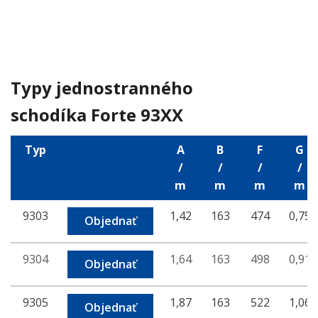
Typy jednostranného
schodíka Forte 93XX
Typ
A
B
F
G
/
/
/
/
m
m
m
m
9303
1,42
163
474
0,75
Objednať
9304
1,64
163
498
0,91
Objednať
9305
1,87
163
522
1,06
Objednať