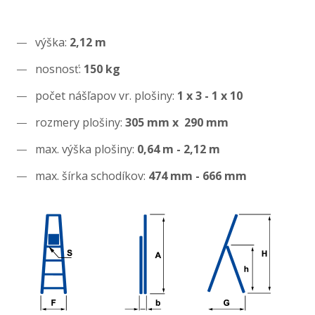
výška:
2,12 m
nosnosť:
150 kg
počet nášľapov vr. plošiny:
1 x 3 - 1 x 10
rozmery plošiny:
305 mm x 290 mm
max. výška plošiny:
0,64 m - 2,12 m
max. šírka schodíkov:
474 mm - 666 mm