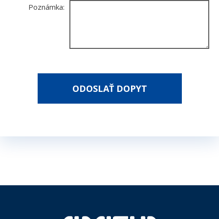
Poznámka:
*
- povinné polia