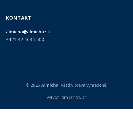
KONTAKT
almicha@almicha.sk
+421 42 4634 500
© 2026
Almicha
, Všetky práva vyhradené.
Vytvoril tím