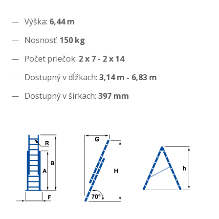
Výška:
6,44 m
Nosnosť:
150 kg
Počet priečok:
2 x 7 - 2 x 14
Dostupný v dĺžkach:
3,14 m - 6,83 m
Dostupný v šírkach:
397 mm