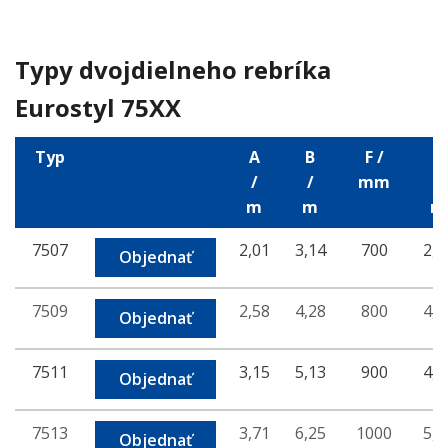
Typy dvojdielneho rebríka
Eurostyl 75XX
Typ
A
B
F /
H
/
/
mm
/
m
m
m
7507
2,01
3,14
700
2,9
Objednať
7509
2,58
4,28
800
4,0
Objednať
7511
3,15
5,13
900
4,8
Objednať
7513
3,71
6,25
1000
5,9
Objednať