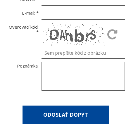
E-mail:
*
Overovací kód:
*
Poznámka:
*
- povinné polia