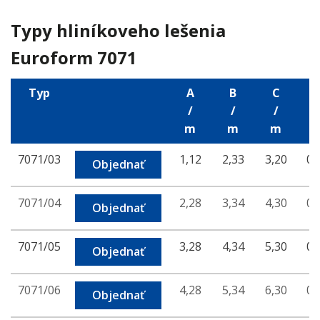
Typy hliníkoveho lešenia
Euroform 7071
Typ
A
B
C
/
/
/
/
m
m
m
7071/03
1,12
2,33
3,20
0,
Objednať
7071/04
2,28
3,34
4,30
0,
Objednať
7071/05
3,28
4,34
5,30
0,
Objednať
7071/06
4,28
5,34
6,30
0,
Objednať