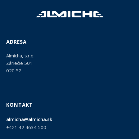
ADRESA
Almicha, s.r.o.
Záriečie 501
020 52
KONTAKT
almicha@almicha.sk
+421 42 4634 500